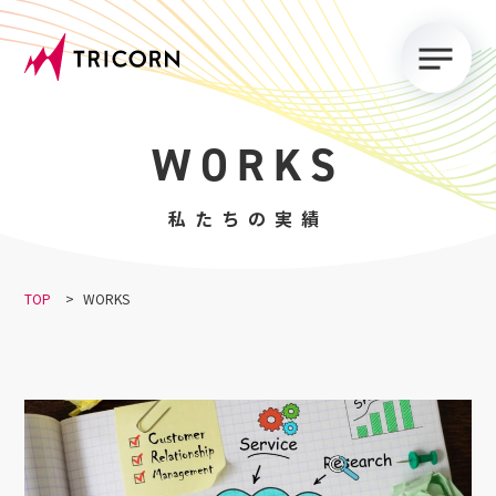
S
k
i
p
t
WORKS
o
c
私たちの実績
o
n
TOP
>
WORKS
t
e
n
t