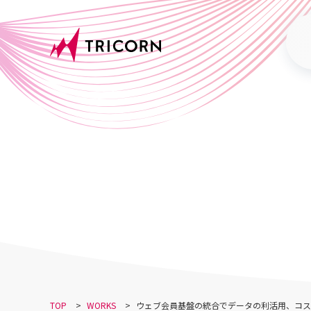
S
k
i
p
t
o
c
o
n
t
e
n
t
TOP
>
WORKS
>
ウェブ会員基盤の統合でデータの利活用、コス