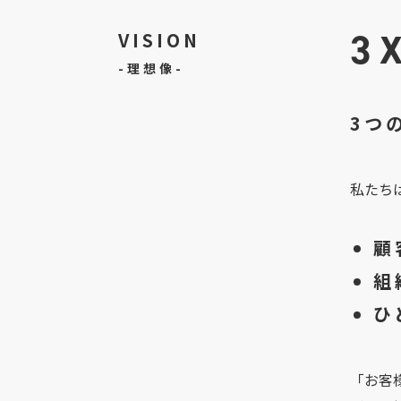
3
VISION
-理想像-
3つ
私たち
顧
組
ひ
「お客