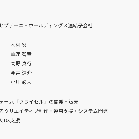
セプテーニ・ホールディングス連結子会社
木村 努
興津 智章
高野 真行
今井 涼介
小川 必人
フォーム「クライゼル」の開発・販売
けるクリエイティブ制作・運用支援・システム開発
活用したDX支援